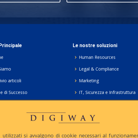
rincipale
Le nostre soluzioni
me
Human Resources
Siamo
Legal & Compliance
vio articoli
Marketing
ie di Successo
IT, Sicurezza e Infrastruttura
ie Policy
Servizi professionali HCL Do
acy
Consulenza ICT e Licenze
iesta Contatto
Crea gratis il tuo QrCode
utilizzati si avvalgono di cookie necessari al funzionamento