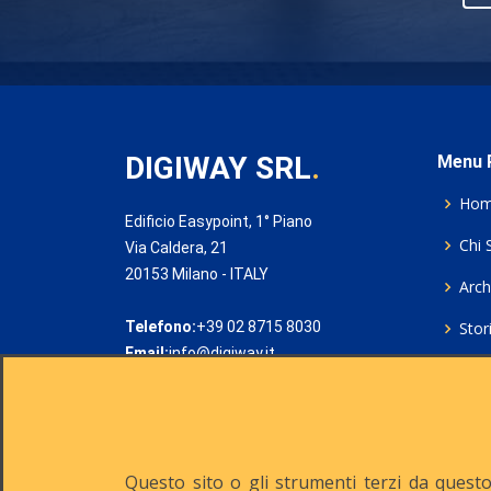
DIGIWAY SRL
.
Menu P
Ho
Edificio Easypoint, 1° Piano
Chi 
Via Caldera, 21
20153 Milano - ITALY
Archi
Telefono:
+39 02 8715 8030
Stor
Email:
info@digiway.it
Cook
Priv
Rich
Questo sito o gli strumenti terzi da questo 