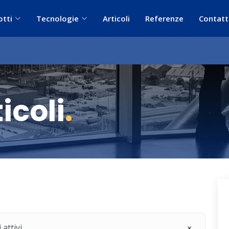
otti
Tecnologie
Articoli
Referenze
Contatt
icoli
.
 attivi.