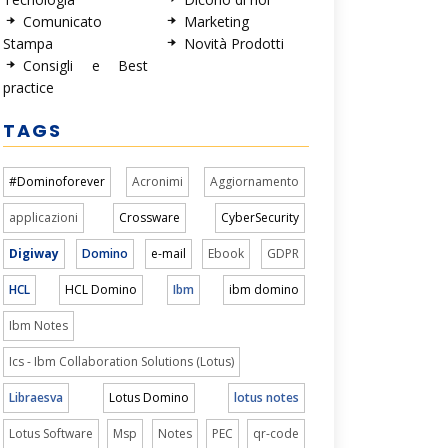
Comunicato
Marketing
Stampa
Novità Prodotti
Consigli e Best
practice
TAGS
#Dominoforever
Acronimi
Aggiornamento
applicazioni
Crossware
CyberSecurity
Digiway
Domino
e-mail
Ebook
GDPR
HCL
HCL Domino
Ibm
ibm domino
Ibm Notes
Ics - Ibm Collaboration Solutions (Lotus)
Libraesva
Lotus Domino
lotus notes
Lotus Software
Msp
Notes
PEC
qr-code