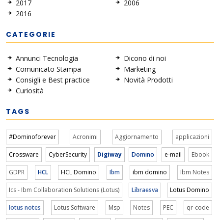
2017
2006
2016
CATEGORIE
Annunci Tecnologia
Dicono di noi
Comunicato Stampa
Marketing
Consigli e Best practice
Novità Prodotti
Curiosità
TAGS
#Dominoforever
Acronimi
Aggiornamento
applicazioni
Crossware
CyberSecurity
Digiway
Domino
e-mail
Ebook
GDPR
HCL
HCL Domino
Ibm
ibm domino
Ibm Notes
Ics - Ibm Collaboration Solutions (Lotus)
Libraesva
Lotus Domino
lotus notes
Lotus Software
Msp
Notes
PEC
qr-code