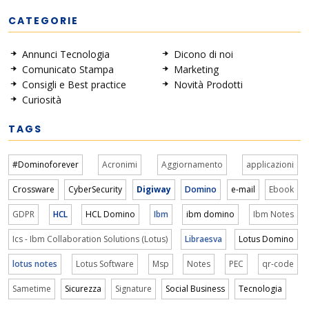
CATEGORIE
Annunci Tecnologia
Dicono di noi
Comunicato Stampa
Marketing
Consigli e Best practice
Novità Prodotti
Curiosità
TAGS
#Dominoforever
Acronimi
Aggiornamento
applicazioni
Crossware
CyberSecurity
Digiway
Domino
e-mail
Ebook
GDPR
HCL
HCL Domino
Ibm
ibm domino
Ibm Notes
Ics - Ibm Collaboration Solutions (Lotus)
Libraesva
Lotus Domino
lotus notes
Lotus Software
Msp
Notes
PEC
qr-code
Sametime
Sicurezza
Signature
Social Business
Tecnologia