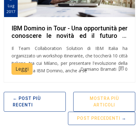
Lug
2017
IBM Domino in Tour - Una opportunità per
conoscere le novità ed il futuro di
Domino!
Il Team Collaboration Solution di IBM Italia ha
organizzato un workshop itinerante, che toccherà 10 città
italiane, tra cui Milano, per presentare l'evoluzione della
Leggi
Damiano Bramati
0
piattaforma IBM Domino, anche a se
POST PIÙ
MOSTRA PIÙ
RECENTI
ARTICOLI
POST PRECEDENTI