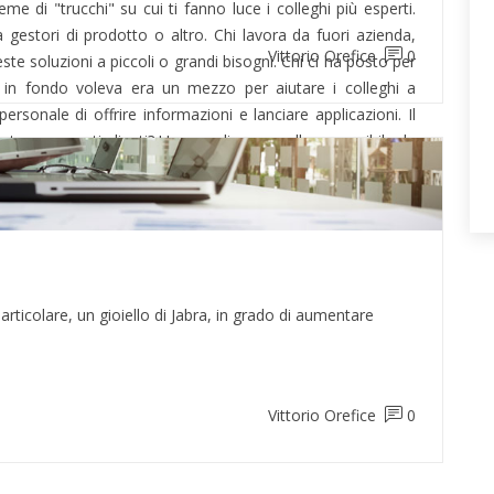
eme di "trucchi" su cui ti fanno luce i colleghi più esperti.
gestori di prodotto o altro. Chi lavora da fuori azienda,
Vittorio Orefice
0
e soluzioni a piccoli o grandi bisogni. Chi ci ha posto per
 in fondo voleva era un mezzo per aiutare i colleghi a
ersonale di offrire informazioni e lanciare applicazioni. Il
ato per questi clienti? Un semplice pannello accessibile da
ticolare, un gioiello di Jabra, in grado di aumentare
Vittorio Orefice
0