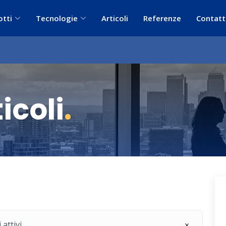
otti
Tecnologie
Articoli
Referenze
Contatt
icoli
.
 attivi.