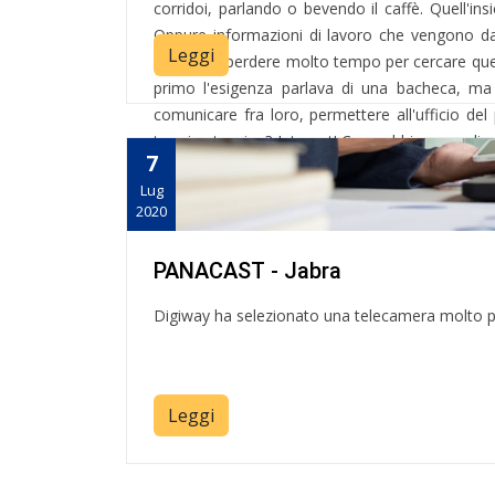
corridoi, parlando o bevendo il caffè. Quell'insi
Oppure informazioni di lavoro che vengono da 
Leggi
oggi, può perdere molto tempo per cercare quest
primo l'esigenza parlava di una bacheca, ma
comunicare fra loro, permettere all'ufficio del p
termine tecnico? Intranet! Cosa abbiamo realizz
7
web che...
Lug
2020
PANACAST - Jabra
Digiway ha selezionato una telecamera molto par
Leggi