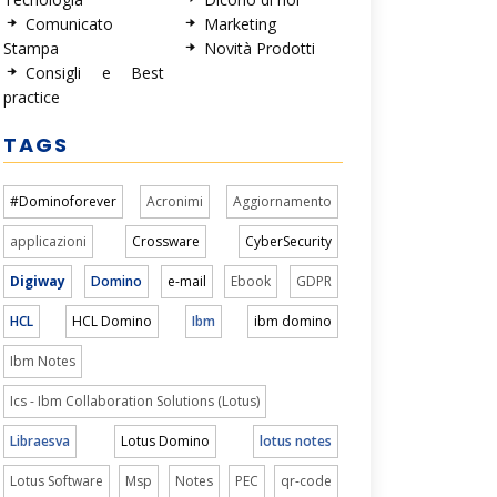
Comunicato
Marketing
Stampa
Novità Prodotti
Consigli e Best
practice
TAGS
#Dominoforever
Acronimi
Aggiornamento
applicazioni
Crossware
CyberSecurity
Digiway
Domino
e-mail
Ebook
GDPR
HCL
HCL Domino
Ibm
ibm domino
Ibm Notes
Ics - Ibm Collaboration Solutions (Lotus)
Libraesva
Lotus Domino
lotus notes
Lotus Software
Msp
Notes
PEC
qr-code