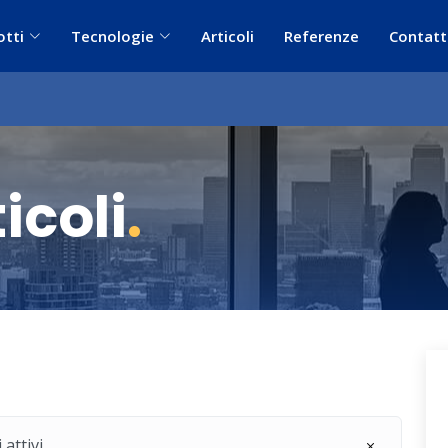
otti
Tecnologie
Articoli
Referenze
Contatt
icoli
.
 attivi.