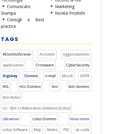
Comunicato
Marketing
Stampa
Novità Prodotti
Consigli e Best
practice
TAGS
#Dominoforever
Acronimi
Aggiornamento
applicazioni
Crossware
CyberSecurity
Digiway
Domino
e-mail
Ebook
GDPR
HCL
HCL Domino
Ibm
ibm domino
Ibm Notes
Ics - Ibm Collaboration Solutions (Lotus)
Libraesva
Lotus Domino
lotus notes
Lotus Software
Msp
Notes
PEC
qr-code