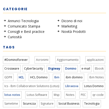
CATEGORIE
Annunci Tecnologia
Dicono di noi
Comunicato Stampa
Marketing
Consigli e Best practice
Novità Prodotti
Curiosità
TAGS
#Dominoforever
Acronimi
Aggiornamento
applicazioni
Crossware
CyberSecurity
Digiway
Domino
e-mail
Ebook
GDPR
HCL
HCL Domino
Ibm
ibm domino
Ibm Notes
Ics - Ibm Collaboration Solutions (Lotus)
Libraesva
Lotus Domino
lotus notes
Lotus Software
Msp
Notes
PEC
qr-code
Sametime
Sicurezza
Signature
Social Business
Tecnologia