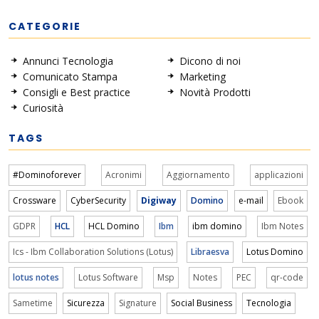
CATEGORIE
Annunci Tecnologia
Dicono di noi
Comunicato Stampa
Marketing
Consigli e Best practice
Novità Prodotti
Curiosità
TAGS
#Dominoforever
Acronimi
Aggiornamento
applicazioni
Crossware
CyberSecurity
Digiway
Domino
e-mail
Ebook
GDPR
HCL
HCL Domino
Ibm
ibm domino
Ibm Notes
Ics - Ibm Collaboration Solutions (Lotus)
Libraesva
Lotus Domino
lotus notes
Lotus Software
Msp
Notes
PEC
qr-code
Sametime
Sicurezza
Signature
Social Business
Tecnologia