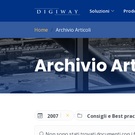
Soluzioni
Prod
Home
Archivio Articoli
Archivio Art
2007
Consigli e Best prac
Non sono stati trovati documenti con i filt