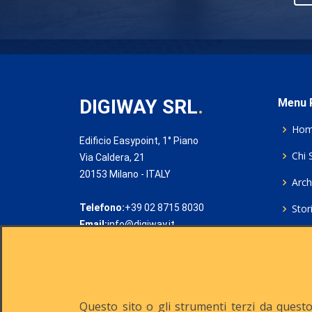
DIGIWAY SRL
.
Menu P
Ho
Edificio Easypoint, 1° Piano
Chi 
Via Caldera, 21
20153 Milano - ITALY
Archi
Telefono:
+39 02 8715 8030
Stor
Email:
info@digiway.it
Cook
Priv
Rich
Questo sito o gli strumenti terzi da questo 