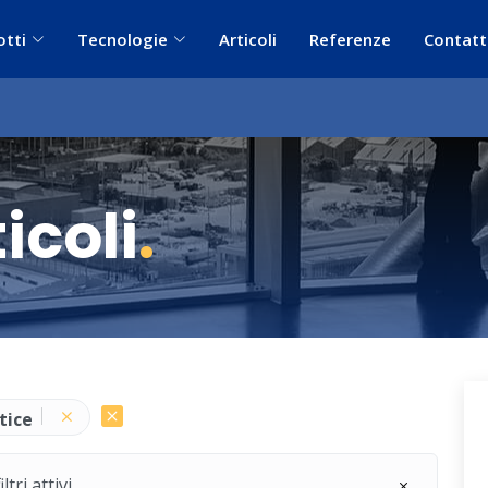
otti
Tecnologie
Articoli
Referenze
Contatt
icoli
.
tice
ri attivi.