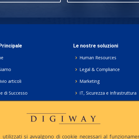
rincipale
Le nostre soluzioni
me
Human Resources
Siamo
Legal & Compliance
vio articoli
Marketing
ie di Successo
IT, Sicurezza e Infrastruttura
ie Policy
Servizi professionali HCL Do
acy
Consulenza ICT e Licenze
iesta Contatto
Crea gratis il tuo QrCode
utilizzati si avvalgono di cookie necessari al funzionamento