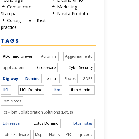
Comunicato
Marketing
Stampa
Novità Prodotti
Consigli e Best
practice
TAGS
#Dominoforever
Acronimi
Aggiornamento
applicazioni
Crossware
CyberSecurity
Digiway
Domino
e-mail
Ebook
GDPR
HCL
HCL Domino
Ibm
ibm domino
Ibm Notes
Ics - Ibm Collaboration Solutions (Lotus)
Libraesva
Lotus Domino
lotus notes
Lotus Software
Msp
Notes
PEC
qr-code