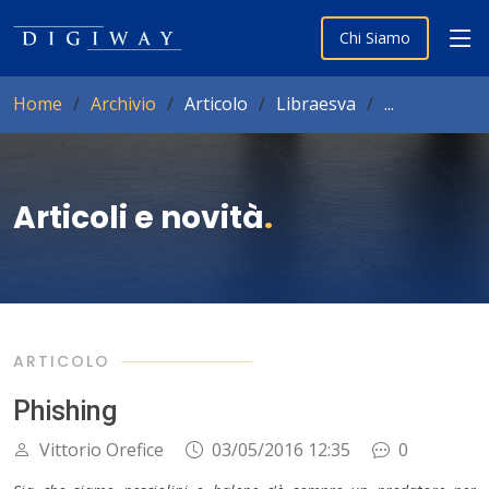
Chi Siamo
Home
Archivio
Articolo
Libraesva
...
Articoli e novità
.
ARTICOLO
Phishing
Vittorio Orefice
03/05/2016 12:35
0