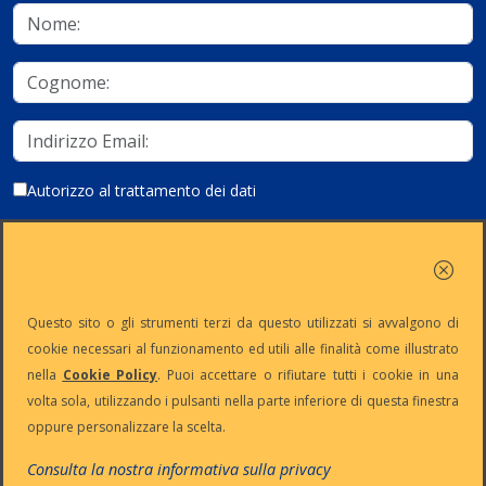
Autorizzo al trattamento dei dati
Iscriviti
Questo sito o gli strumenti terzi da questo utilizzati si avvalgono di
cookie necessari al funzionamento ed utili alle finalità come illustrato
nella
Cookie Policy
. Puoi accettare o rifiutare tutti i cookie in una
Partita Iva:
Capitale
Iscrizione
Reg. Imp. n°
volta sola, utilizzando i pulsanti nella parte inferiore di questa finestra
IT13383650150
Sociale: €
REA n° MI-
MI-2001-
oppure personalizzare la scelta.
10.500 i.v.
1645521
94354
Le nostre informative :
Privacy
-
Cookie
-
Pec
Consulta la nostra informativa sulla privacy
:
digiway@legalmail.it