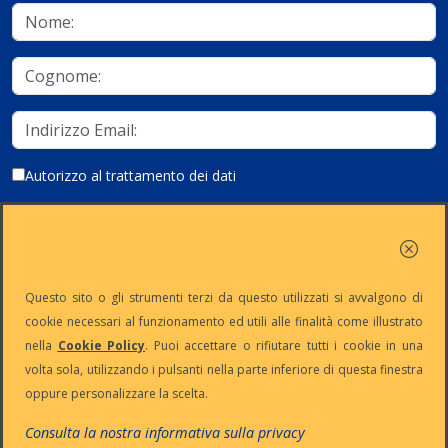
Autorizzo al trattamento dei dati
Iscriviti
Questo sito o gli strumenti terzi da questo utilizzati si avvalgono di
cookie necessari al funzionamento ed utili alle finalità come illustrato
nella
Cookie Policy
. Puoi accettare o rifiutare tutti i cookie in una
Partita Iva:
Capitale
Iscrizione
Reg. Imp. n°
volta sola, utilizzando i pulsanti nella parte inferiore di questa finestra
IT13383650150
Sociale: €
REA n° MI-
MI-2001-
oppure personalizzare la scelta.
10.500 i.v.
1645521
94354
Le nostre informative :
Privacy
-
Cookie
-
Pec
Consulta la nostra informativa sulla privacy
:
digiway@legalmail.it