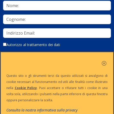
Autorizzo al trattamento dei dati
Iscriviti
Questo sito o gli strumenti terzi da questo utilizzati si avvalgono di
cookie necessari al funzionamento ed utili alle finalità come illustrato
nella
Cookie Policy
. Puoi accettare o rifiutare tutti i cookie in una
Partita Iva:
Capitale
Iscrizione
Reg. Imp. n°
volta sola, utilizzando i pulsanti nella parte inferiore di questa finestra
IT13383650150
Sociale: €
REA n° MI-
MI-2001-
oppure personalizzare la scelta.
10.500 i.v.
1645521
94354
Le nostre informative :
Privacy
-
Cookie
-
Pec
Consulta la nostra informativa sulla privacy
:
digiway@legalmail.it