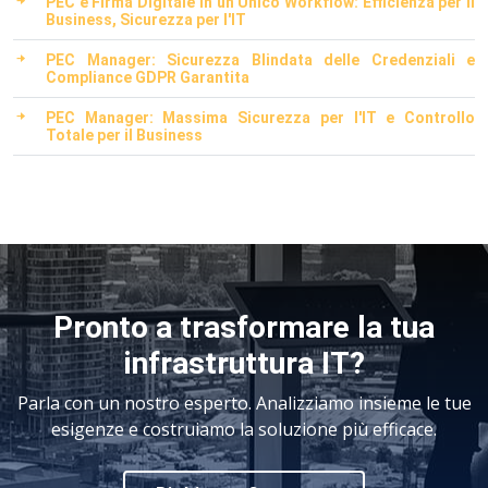
PEC e Firma Digitale in un Unico Workflow: Efficienza per il
Business, Sicurezza per l'IT
PEC Manager: Sicurezza Blindata delle Credenziali e
Compliance GDPR Garantita
PEC Manager: Massima Sicurezza per l'IT e Controllo
Totale per il Business
Pronto a trasformare la tua
infrastruttura IT?
Parla con un nostro esperto. Analizziamo insieme le tue
esigenze e costruiamo la soluzione più efficace.