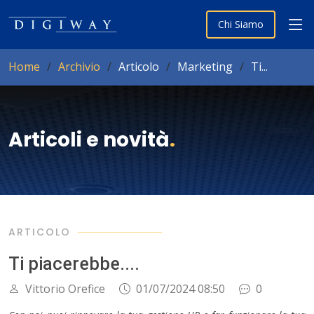
Chi Siamo
Home
Archivio
Articolo
Marketing
Ti...
Articoli e novità
.
ARTICOLO
Ti piacerebbe....
Vittorio Orefice
01/07/2024 08:50
0