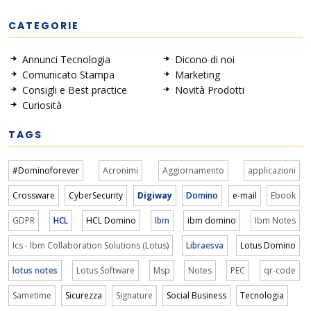
CATEGORIE
Annunci Tecnologia
Dicono di noi
Comunicato Stampa
Marketing
Consigli e Best practice
Novità Prodotti
Curiosità
TAGS
#Dominoforever
Acronimi
Aggiornamento
applicazioni
Crossware
CyberSecurity
Digiway
Domino
e-mail
Ebook
GDPR
HCL
HCL Domino
Ibm
ibm domino
Ibm Notes
Ics - Ibm Collaboration Solutions (Lotus)
Libraesva
Lotus Domino
lotus notes
Lotus Software
Msp
Notes
PEC
qr-code
Sametime
Sicurezza
Signature
Social Business
Tecnologia