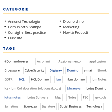
CATEGORIE
Annunci Tecnologia
Dicono di noi
Comunicato Stampa
Marketing
Consigli e Best practice
Novità Prodotti
Curiosità
TAGS
#Dominoforever
Acronimi
Aggiornamento
applicazioni
Crossware
CyberSecurity
Digiway
Domino
e-mail
Ebook
GDPR
HCL
HCL Domino
Ibm
ibm domino
Ibm Notes
Ics - Ibm Collaboration Solutions (Lotus)
Libraesva
Lotus Domino
lotus notes
Lotus Software
Msp
Notes
PEC
qr-code
Sametime
Sicurezza
Signature
Social Business
Tecnologia