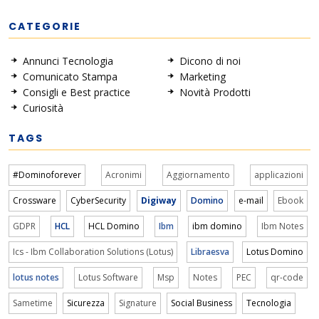
CATEGORIE
Annunci Tecnologia
Dicono di noi
Comunicato Stampa
Marketing
Consigli e Best practice
Novità Prodotti
Curiosità
TAGS
#Dominoforever
Acronimi
Aggiornamento
applicazioni
Crossware
CyberSecurity
Digiway
Domino
e-mail
Ebook
GDPR
HCL
HCL Domino
Ibm
ibm domino
Ibm Notes
Ics - Ibm Collaboration Solutions (Lotus)
Libraesva
Lotus Domino
lotus notes
Lotus Software
Msp
Notes
PEC
qr-code
Sametime
Sicurezza
Signature
Social Business
Tecnologia