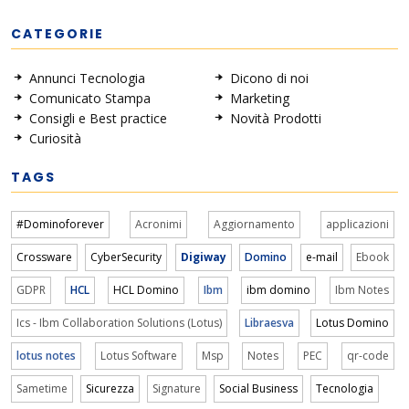
CATEGORIE
Annunci Tecnologia
Dicono di noi
Comunicato Stampa
Marketing
Consigli e Best practice
Novità Prodotti
Curiosità
TAGS
#Dominoforever
Acronimi
Aggiornamento
applicazioni
Crossware
CyberSecurity
Digiway
Domino
e-mail
Ebook
GDPR
HCL
HCL Domino
Ibm
ibm domino
Ibm Notes
Ics - Ibm Collaboration Solutions (Lotus)
Libraesva
Lotus Domino
lotus notes
Lotus Software
Msp
Notes
PEC
qr-code
Sametime
Sicurezza
Signature
Social Business
Tecnologia