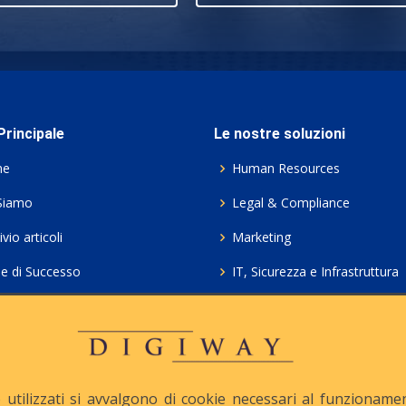
rincipale
Le nostre soluzioni
me
Human Resources
Siamo
Legal & Compliance
vio articoli
Marketing
ie di Successo
IT, Sicurezza e Infrastruttura
ie Policy
Servizi professionali HCL Do
acy
Consulenza ICT e Licenze
iesta Contatto
Crea gratis il tuo QrCode
utilizzati si avvalgono di cookie necessari al funzionamento