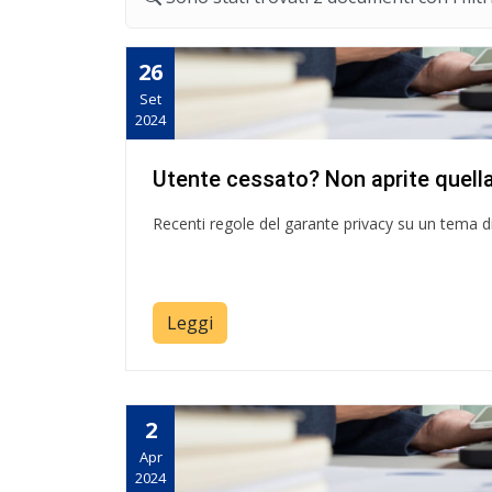
26
Set
2024
Utente cessato? Non aprite quella
Recenti regole del garante privacy su un tema di
Leggi
2
Apr
2024