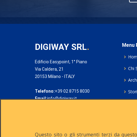
DIGIWAY SRL
.
Menu P
Ho
Edificio Easypoint, 1° Piano
Chi 
Via Caldera, 21
20153 Milano - ITALY
Archi
Telefono:
+39 02 8715 8030
Stor
Email:
info@digiway.it
Cook
Priv
Rich
Questo sito o gli strumenti terzi da questo 