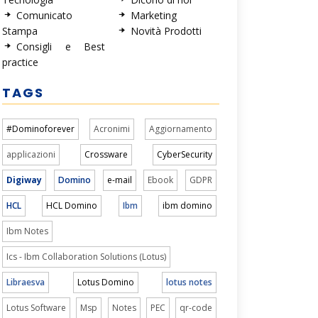
Comunicato
Marketing
Stampa
Novità Prodotti
Consigli e Best
practice
TAGS
#Dominoforever
Acronimi
Aggiornamento
applicazioni
Crossware
CyberSecurity
Digiway
Domino
e-mail
Ebook
GDPR
HCL
HCL Domino
Ibm
ibm domino
Ibm Notes
Ics - Ibm Collaboration Solutions (Lotus)
Libraesva
Lotus Domino
lotus notes
Lotus Software
Msp
Notes
PEC
qr-code