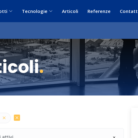
otti
Tecnologie
Articoli
Referenze
Contatt
icoli
.
 attivi.