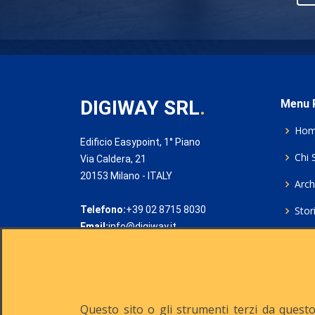
DIGIWAY SRL
.
Menu P
Ho
Edificio Easypoint, 1° Piano
Chi 
Via Caldera, 21
20153 Milano - ITALY
Archi
Telefono:
+39 02 8715 8030
Stor
Email:
info@digiway.it
Cook
Priv
Rich
Questo sito o gli strumenti terzi da questo 