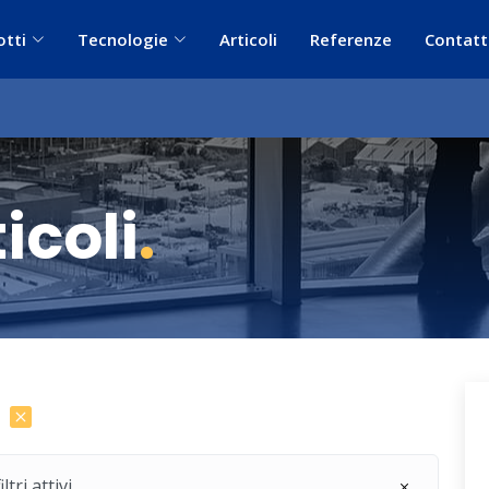
otti
Tecnologie
Articoli
Referenze
Contatt
icoli
.
ri attivi.