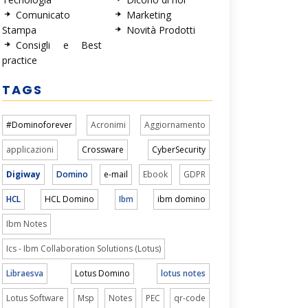
Comunicato
Marketing
Stampa
Novità Prodotti
Consigli e Best
practice
TAGS
#Dominoforever
Acronimi
Aggiornamento
applicazioni
Crossware
CyberSecurity
Digiway
Domino
e-mail
Ebook
GDPR
HCL
HCL Domino
Ibm
ibm domino
Ibm Notes
Ics - Ibm Collaboration Solutions (Lotus)
Libraesva
Lotus Domino
lotus notes
Lotus Software
Msp
Notes
PEC
qr-code