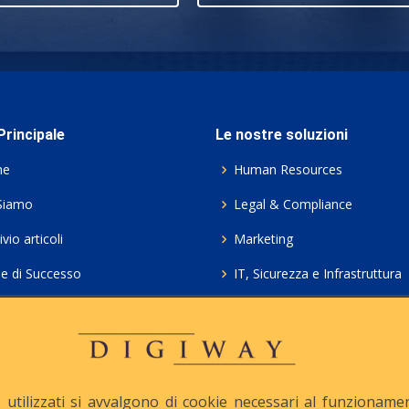
rincipale
Le nostre soluzioni
me
Human Resources
Siamo
Legal & Compliance
vio articoli
Marketing
ie di Successo
IT, Sicurezza e Infrastruttura
ie Policy
Servizi professionali HCL Do
acy
Consulenza ICT e Licenze
iesta Contatto
Crea gratis il tuo QrCode
utilizzati si avvalgono di cookie necessari al funzionamento