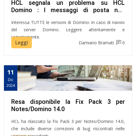
HCL segnala un problema su HCL
Domino : I messaggi di posta non
verranno recapitati dai server che
Interessa TUTTE le versioni di Domino: in caso di riavvio
venissero riavviati a partire dal 13
del server Domino. Leggere attentamente e
dicembre 2024
urgentemente.
Leggi
Damiano Bramati
0
11
Dic
2024
Resa disponibile la Fix Pack 3 per
Notes/Domino 14.0
HCL ha rilasciato la Fix Pack 3 per Notes/Domino 14.0,
che include diverse correzioni di bug riscontrati nelle
versioni precedenti.