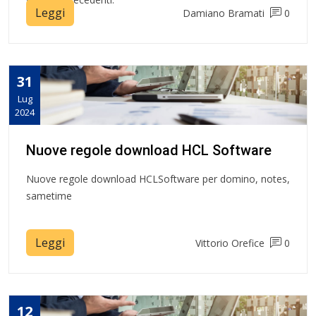
Leggi
Damiano Bramati
0
31
Lug
2024
Nuove regole download HCL Software
Nuove regole download HCLSoftware per domino, notes,
sametime
Leggi
Vittorio Orefice
0
12