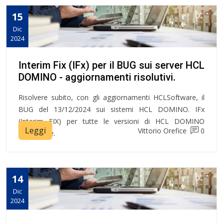
15
Dic
2024
Interim Fix (IFx) per il BUG sui server HCL
DOMINO - aggiornamenti risolutivi.
Risolvere subito, con gli aggiornamenti HCLSoftware, il
BUG del 13/12/2024 sui sistemi HCL DOMINO. IFx
(Interim FIX) per tutte le versioni di HCL DOMINO
Leggi
Vittorio Orefice
0
supportate.
14
Dic
2024