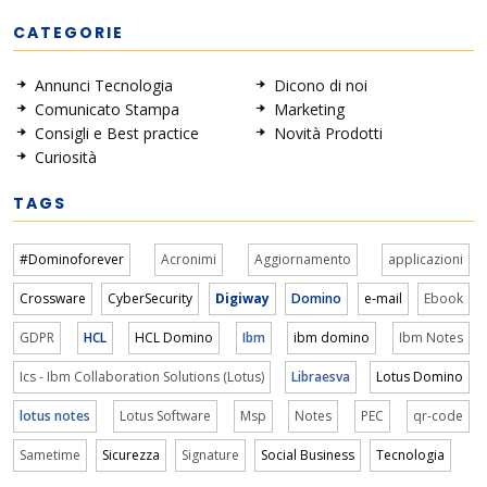
CATEGORIE
Annunci Tecnologia
Dicono di noi
Comunicato Stampa
Marketing
Consigli e Best practice
Novità Prodotti
Curiosità
TAGS
#Dominoforever
Acronimi
Aggiornamento
applicazioni
Crossware
CyberSecurity
Digiway
Domino
e-mail
Ebook
GDPR
HCL
HCL Domino
Ibm
ibm domino
Ibm Notes
Ics - Ibm Collaboration Solutions (Lotus)
Libraesva
Lotus Domino
lotus notes
Lotus Software
Msp
Notes
PEC
qr-code
Sametime
Sicurezza
Signature
Social Business
Tecnologia