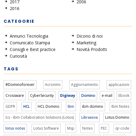
2017
2006
2016
CATEGORIE
Annunci Tecnologia
Dicono di noi
Comunicato Stampa
Marketing
Consigli e Best practice
Novità Prodotti
Curiosità
TAGS
#Dominoforever
Acronimi
Aggiornamento
applicazioni
Crossware
CyberSecurity
Digiway
Domino
e-mail
Ebook
GDPR
HCL
HCL Domino
Ibm
ibm domino
Ibm Notes
Ics - Ibm Collaboration Solutions (Lotus)
Libraesva
Lotus Domino
lotus notes
Lotus Software
Msp
Notes
PEC
qr-code