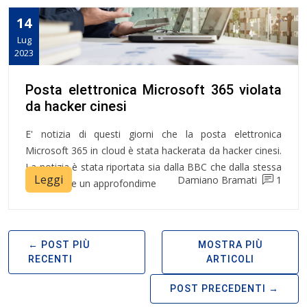
14
Lug
2023
Posta elettronica Microsoft 365 violata
da hacker cinesi
E' notizia di questi giorni che la posta elettronica
Microsoft 365 in cloud è stata hackerata da hacker cinesi.
La notizia è stata riportata sia dalla BBC che dalla stessa
Leggi
Damiano Bramati
1
Microsoft e un approfondime
POST PIÙ
MOSTRA PIÙ
RECENTI
ARTICOLI
POST PRECEDENTI