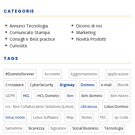
CATEGORIE
Annunci Tecnologia
Dicono di noi
Comunicato Stampa
Marketing
Consigli e Best practice
Novità Prodotti
Curiosità
TAGS
#Dominoforever
Acronimi
Aggiornamento
applicazioni
Crossware
CyberSecurity
Digiway
Domino
e-mail
Ebook
GDPR
HCL
HCL Domino
Ibm
ibm domino
Ibm Notes
Ics - Ibm Collaboration Solutions (Lotus)
Libraesva
Lotus Domino
lotus notes
Lotus Software
Msp
Notes
PEC
qr-code
Sametime
Sicurezza
Signature
Social Business
Tecnologia