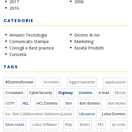
2017
2006
2016
CATEGORIE
Annunci Tecnologia
Dicono di noi
Comunicato Stampa
Marketing
Consigli e Best practice
Novità Prodotti
Curiosità
TAGS
#Dominoforever
Acronimi
Aggiornamento
applicazioni
Crossware
CyberSecurity
Digiway
Domino
e-mail
Ebook
GDPR
HCL
HCL Domino
Ibm
ibm domino
Ibm Notes
Ics - Ibm Collaboration Solutions (Lotus)
Libraesva
Lotus Domino
lotus notes
Lotus Software
Msp
Notes
PEC
qr-code