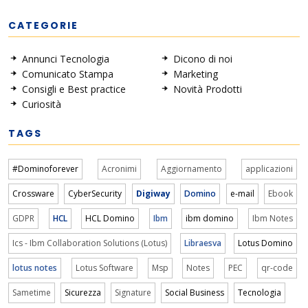
CATEGORIE
Annunci Tecnologia
Dicono di noi
Comunicato Stampa
Marketing
Consigli e Best practice
Novità Prodotti
Curiosità
TAGS
#Dominoforever
Acronimi
Aggiornamento
applicazioni
Crossware
CyberSecurity
Digiway
Domino
e-mail
Ebook
GDPR
HCL
HCL Domino
Ibm
ibm domino
Ibm Notes
Ics - Ibm Collaboration Solutions (Lotus)
Libraesva
Lotus Domino
lotus notes
Lotus Software
Msp
Notes
PEC
qr-code
Sametime
Sicurezza
Signature
Social Business
Tecnologia