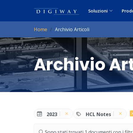
Soluzioni
Prod
Home
Archivio Articoli
Archivio Art
2023
HCL Notes
Sono stati trovati 1 documenti con i filtri