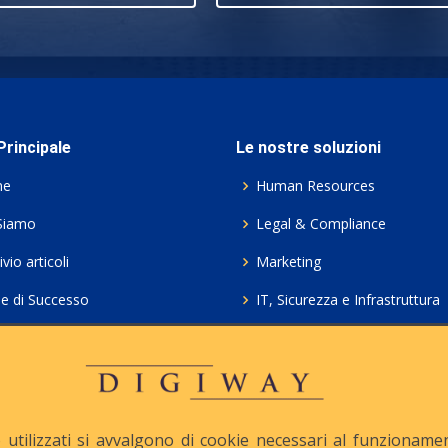
rincipale
Le nostre soluzioni
me
Human Resources
Siamo
Legal & Compliance
vio articoli
Marketing
ie di Successo
IT, Sicurezza e Infrastruttura
ie Policy
Servizi professionali HCL Do
acy
Consulenza ICT e Licenze
iesta Contatto
Crea gratis il tuo QrCode
utilizzati si avvalgono di cookie necessari al funzionamento