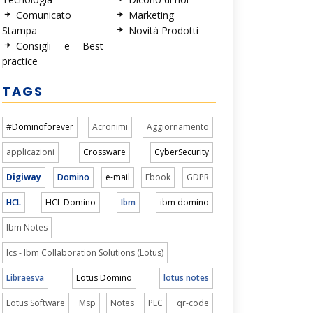
Comunicato
Marketing
Stampa
Novità Prodotti
Consigli e Best
practice
TAGS
#Dominoforever
Acronimi
Aggiornamento
applicazioni
Crossware
CyberSecurity
Digiway
Domino
e-mail
Ebook
GDPR
HCL
HCL Domino
Ibm
ibm domino
Ibm Notes
Ics - Ibm Collaboration Solutions (Lotus)
Libraesva
Lotus Domino
lotus notes
Lotus Software
Msp
Notes
PEC
qr-code