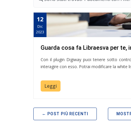
12
Dic
2023
Guarda cosa fa Libraesva per te, i
Con il plugin Digiway puoi tenere sotto contro
interagire con esso. Potrai modificare la white lis
Leggi
POST PIÙ RECENTI
MOSTR