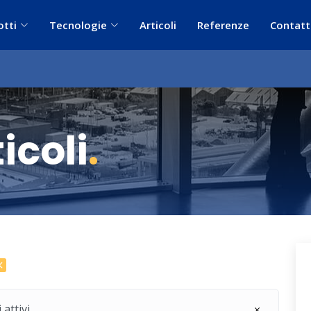
otti
Tecnologie
Articoli
Referenze
Contatt
icoli
.
 attivi.