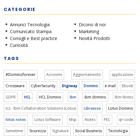
CATEGORIE
Annunci Tecnologia
Dicono di noi
Comunicato Stampa
Marketing
Consigli e Best practice
Novità Prodotti
Curiosità
TAGS
#Dominoforever
Acronimi
Aggiornamento
applicazioni
Crossware
CyberSecurity
Digiway
Domino
e-mail
Ebook
GDPR
HCL
HCL Domino
Ibm
ibm domino
Ibm Notes
Ics - Ibm Collaboration Solutions (Lotus)
Libraesva
Lotus Domino
lotus notes
Lotus Software
Msp
Notes
PEC
qr-code
Sametime
Sicurezza
Signature
Social Business
Tecnologia