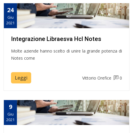
24
Giu
2021
Integrazione Libraesva Hcl Notes
Molte aziende hanno scelto di unire la grande potenza di
Notes come
Leggi
Vittorio Orefice
0
9
Giu
2021