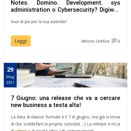
Notes. Domino. Development. sys
administration o Cybersecurity? Digiway
!
Vuoi di più per la tua azienda?
Leggi
Vittorio Orefice
0
29
Mag
2021
7 Giugno: una release che va a cercare
new business a testa alta!
La data di rilascio formale è il 7 di giugno, ma già si trova
di che soddisfare la propria curiosità. ;-) La release è ricca
di valore e di novità oltre agli aggiornamenti.