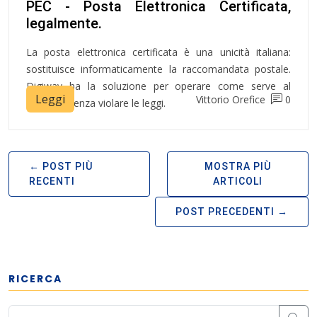
PEC - Posta Elettronica Certificata,
legalmente.
La posta elettronica certificata è una unicità italiana:
sostituisce informaticamente la raccomandata postale.
Digiway ha la soluzione per operare come serve al
Leggi
Vittorio Orefice
0
business senza violare le leggi.
POST PIÙ
MOSTRA PIÙ
RECENTI
ARTICOLI
POST PRECEDENTI
RICERCA