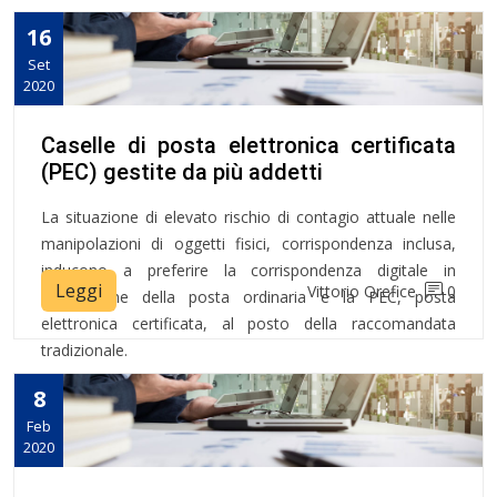
16
Set
2020
Caselle di posta elettronica certificata
(PEC) gestite da più addetti
La situazione di elevato rischio di contagio attuale nelle
manipolazioni di oggetti fisici, corrispondenza inclusa,
inducono a preferire la corrispondenza digitale in
Leggi
Vittorio Orefice
0
sostituzione della posta ordinaria e la PEC, posta
elettronica certificata, al posto della raccomandata
tradizionale.
8
Feb
2020