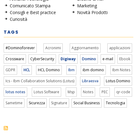
Comunicato Stampa
Marketing
Consigli e Best practice
Novità Prodotti
Curiosità
TAGS
#Dominoforever
Acronimi
Aggiornamento
applicazioni
Crossware
CyberSecurity
Digiway
Domino
e-mail
Ebook
GDPR
HCL
HCL Domino
Ibm
ibm domino
Ibm Notes
Ics - Ibm Collaboration Solutions (Lotus)
Libraesva
Lotus Domino
lotus notes
Lotus Software
Msp
Notes
PEC
qr-code
Sametime
Sicurezza
Signature
Social Business
Tecnologia