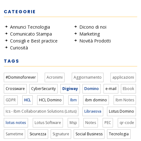
CATEGORIE
Annunci Tecnologia
Dicono di noi
Comunicato Stampa
Marketing
Consigli e Best practice
Novità Prodotti
Curiosità
TAGS
#Dominoforever
Acronimi
Aggiornamento
applicazioni
Crossware
CyberSecurity
Digiway
Domino
e-mail
Ebook
GDPR
HCL
HCL Domino
Ibm
ibm domino
Ibm Notes
Ics - Ibm Collaboration Solutions (Lotus)
Libraesva
Lotus Domino
lotus notes
Lotus Software
Msp
Notes
PEC
qr-code
Sametime
Sicurezza
Signature
Social Business
Tecnologia