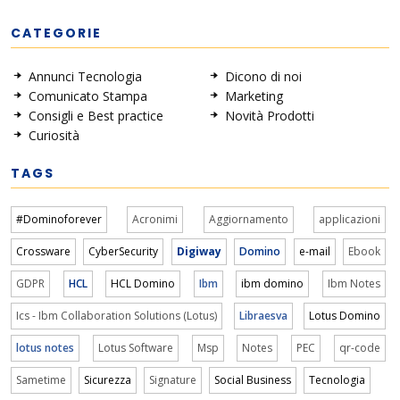
CATEGORIE
Annunci Tecnologia
Dicono di noi
Comunicato Stampa
Marketing
Consigli e Best practice
Novità Prodotti
Curiosità
TAGS
#Dominoforever
Acronimi
Aggiornamento
applicazioni
Crossware
CyberSecurity
Digiway
Domino
e-mail
Ebook
GDPR
HCL
HCL Domino
Ibm
ibm domino
Ibm Notes
Ics - Ibm Collaboration Solutions (Lotus)
Libraesva
Lotus Domino
lotus notes
Lotus Software
Msp
Notes
PEC
qr-code
Sametime
Sicurezza
Signature
Social Business
Tecnologia