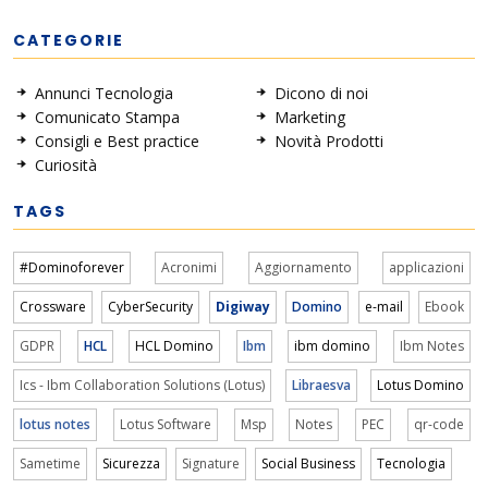
CATEGORIE
Annunci Tecnologia
Dicono di noi
Comunicato Stampa
Marketing
Consigli e Best practice
Novità Prodotti
Curiosità
TAGS
#Dominoforever
Acronimi
Aggiornamento
applicazioni
Crossware
CyberSecurity
Digiway
Domino
e-mail
Ebook
GDPR
HCL
HCL Domino
Ibm
ibm domino
Ibm Notes
Ics - Ibm Collaboration Solutions (Lotus)
Libraesva
Lotus Domino
lotus notes
Lotus Software
Msp
Notes
PEC
qr-code
Sametime
Sicurezza
Signature
Social Business
Tecnologia