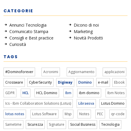
CATEGORIE
Annunci Tecnologia
Dicono di noi
Comunicato Stampa
Marketing
Consigli e Best practice
Novità Prodotti
Curiosità
TAGS
#Dominoforever
Acronimi
Aggiornamento
applicazioni
Crossware
CyberSecurity
Digiway
Domino
e-mail
Ebook
GDPR
HCL
HCL Domino
Ibm
ibm domino
Ibm Notes
Ics - Ibm Collaboration Solutions (Lotus)
Libraesva
Lotus Domino
lotus notes
Lotus Software
Msp
Notes
PEC
qr-code
Sametime
Sicurezza
Signature
Social Business
Tecnologia