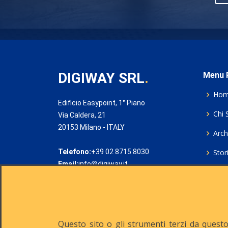
DIGIWAY SRL
.
Menu P
Ho
Edificio Easypoint, 1° Piano
Chi 
Via Caldera, 21
20153 Milano - ITALY
Archi
Telefono:
+39 02 8715 8030
Stor
Email:
info@digiway.it
Cook
Priv
Rich
Questo sito o gli strumenti terzi da questo 