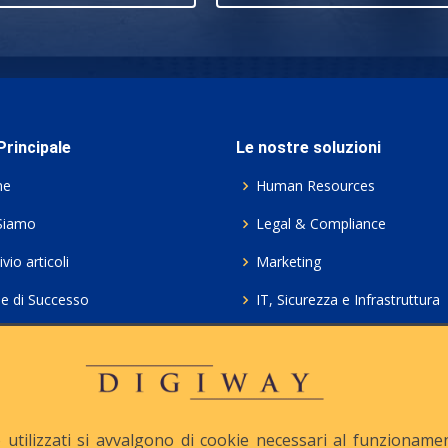
rincipale
Le nostre soluzioni
me
Human Resources
Siamo
Legal & Compliance
vio articoli
Marketing
ie di Successo
IT, Sicurezza e Infrastruttura
ie Policy
Servizi professionali HCL Do
acy
Consulenza ICT e Licenze
iesta Contatto
Crea gratis il tuo QrCode
utilizzati si avvalgono di cookie necessari al funzionamento