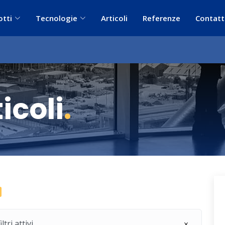
otti
Tecnologie
Articoli
Referenze
Contatt
icoli
.
ri attivi.