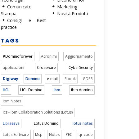
Comunicato
Marketing
Stampa
Novità Prodotti
Consigli e Best
practice
TAGS
#Dominoforever
Acronimi
Aggiornamento
applicazioni
Crossware
CyberSecurity
Digiway
Domino
e-mail
Ebook
GDPR
HCL
HCL Domino
Ibm
ibm domino
Ibm Notes
Ics - Ibm Collaboration Solutions (Lotus)
Libraesva
Lotus Domino
lotus notes
Lotus Software
Msp
Notes
PEC
qr-code