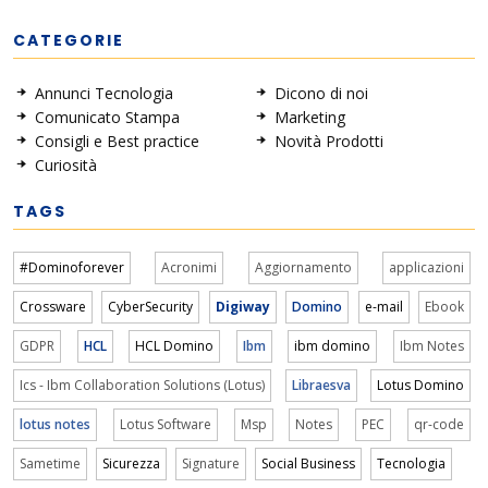
CATEGORIE
Annunci Tecnologia
Dicono di noi
Comunicato Stampa
Marketing
Consigli e Best practice
Novità Prodotti
Curiosità
TAGS
#Dominoforever
Acronimi
Aggiornamento
applicazioni
Crossware
CyberSecurity
Digiway
Domino
e-mail
Ebook
GDPR
HCL
HCL Domino
Ibm
ibm domino
Ibm Notes
Ics - Ibm Collaboration Solutions (Lotus)
Libraesva
Lotus Domino
lotus notes
Lotus Software
Msp
Notes
PEC
qr-code
Sametime
Sicurezza
Signature
Social Business
Tecnologia