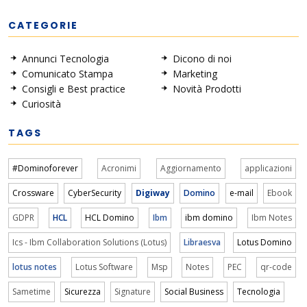
CATEGORIE
Annunci Tecnologia
Dicono di noi
Comunicato Stampa
Marketing
Consigli e Best practice
Novità Prodotti
Curiosità
TAGS
#Dominoforever
Acronimi
Aggiornamento
applicazioni
Crossware
CyberSecurity
Digiway
Domino
e-mail
Ebook
GDPR
HCL
HCL Domino
Ibm
ibm domino
Ibm Notes
Ics - Ibm Collaboration Solutions (Lotus)
Libraesva
Lotus Domino
lotus notes
Lotus Software
Msp
Notes
PEC
qr-code
Sametime
Sicurezza
Signature
Social Business
Tecnologia