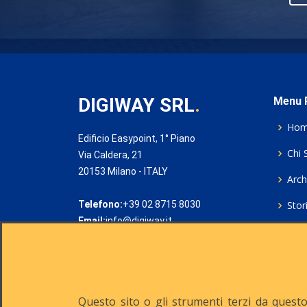
DIGIWAY SRL
.
Menu P
Ho
Edificio Easypoint, 1° Piano
Chi 
Via Caldera, 21
20153 Milano - ITALY
Archi
Telefono:
+39 02 8715 8030
Stor
Email:
info@digiway.it
Cook
Priv
Rich
Questo sito o gli strumenti terzi da questo 