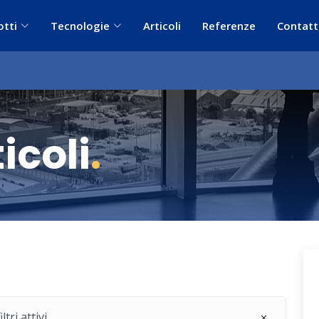
otti
Tecnologie
Articoli
Referenze
Contatt
icoli
.
ri attivi.