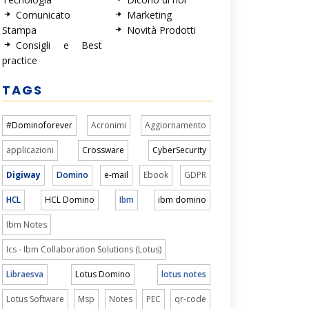
Comunicato
Marketing
Stampa
Novità Prodotti
Consigli e Best
practice
TAGS
#Dominoforever
Acronimi
Aggiornamento
applicazioni
Crossware
CyberSecurity
Digiway
Domino
e-mail
Ebook
GDPR
HCL
HCL Domino
Ibm
ibm domino
Ibm Notes
Ics - Ibm Collaboration Solutions (Lotus)
Libraesva
Lotus Domino
lotus notes
Lotus Software
Msp
Notes
PEC
qr-code