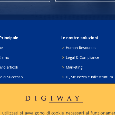
rincipale
Le nostre soluzioni
me
Human Resources
Siamo
Legal & Compliance
vio articoli
Marketing
ie di Successo
IT, Sicurezza e Infrastruttura
ie Policy
Servizi professionali HCL Do
acy
Consulenza ICT e Licenze
iesta Contatto
Crea gratis il tuo QrCode
utilizzati si avvalgono di cookie necessari al funzionamento