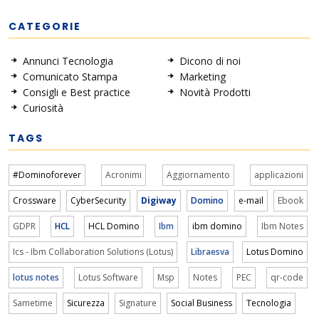
CATEGORIE
Annunci Tecnologia
Dicono di noi
Comunicato Stampa
Marketing
Consigli e Best practice
Novità Prodotti
Curiosità
TAGS
#Dominoforever
Acronimi
Aggiornamento
applicazioni
Crossware
CyberSecurity
Digiway
Domino
e-mail
Ebook
GDPR
HCL
HCL Domino
Ibm
ibm domino
Ibm Notes
Ics - Ibm Collaboration Solutions (Lotus)
Libraesva
Lotus Domino
lotus notes
Lotus Software
Msp
Notes
PEC
qr-code
Sametime
Sicurezza
Signature
Social Business
Tecnologia