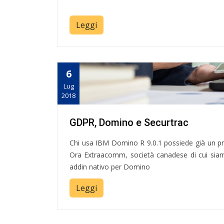
Leggi
6
Lug
2018
GDPR, Domino e Securtrac
Chi usa IBM Domino R 9.0.1 possiede già un p
Ora Extraacomm, società canadese di cui siamo
addin nativo per Domino
Leggi