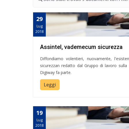
29
Lug
2018
Assintel, vademecum sicurezza
Diffondiamo volentieri, nuovamente, l'esis
sicurezzan redatto dal Gruppo di lavoro sulla 
Digiway fa parte.
Leggi
19
Lug
2018