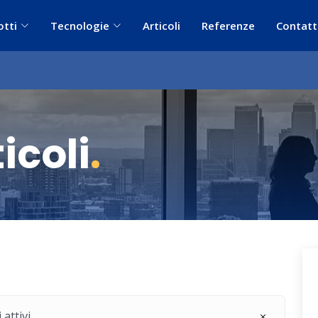
otti
Tecnologie
Articoli
Referenze
Contatt
icoli
.
 attivi.