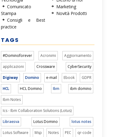
Comunicato
Marketing
Stampa
Novità Prodotti
Consigli e Best
practice
TAGS
#Dominoforever
Acronimi
Aggiornamento
applicazioni
Crossware
CyberSecurity
Digiway
Domino
e-mail
Ebook
GDPR
HCL
HCL Domino
Ibm
ibm domino
Ibm Notes
Ics - Ibm Collaboration Solutions (Lotus)
Libraesva
Lotus Domino
lotus notes
Lotus Software
Msp
Notes
PEC
qr-code