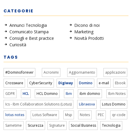
CATEGORIE
Annunci Tecnologia
Dicono di noi
Comunicato Stampa
Marketing
Consigli e Best practice
Novità Prodotti
Curiosità
TAGS
#Dominoforever
Acronimi
Aggiornamento
applicazioni
Crossware
CyberSecurity
Digiway
Domino
e-mail
Ebook
GDPR
HCL
HCL Domino
Ibm
ibm domino
Ibm Notes
Ics - Ibm Collaboration Solutions (Lotus)
Libraesva
Lotus Domino
lotus notes
Lotus Software
Msp
Notes
PEC
qr-code
Sametime
Sicurezza
Signature
Social Business
Tecnologia