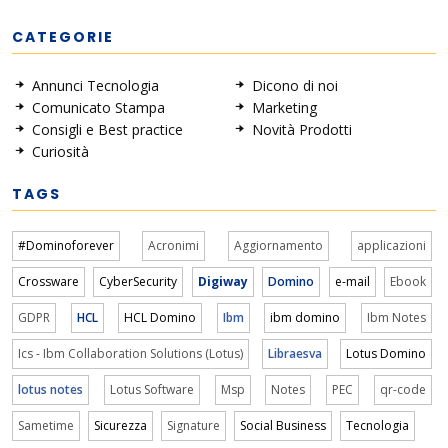
CATEGORIE
Annunci Tecnologia
Dicono di noi
Comunicato Stampa
Marketing
Consigli e Best practice
Novità Prodotti
Curiosità
TAGS
#Dominoforever
Acronimi
Aggiornamento
applicazioni
Crossware
CyberSecurity
Digiway
Domino
e-mail
Ebook
GDPR
HCL
HCL Domino
Ibm
ibm domino
Ibm Notes
Ics - Ibm Collaboration Solutions (Lotus)
Libraesva
Lotus Domino
lotus notes
Lotus Software
Msp
Notes
PEC
qr-code
Sametime
Sicurezza
Signature
Social Business
Tecnologia