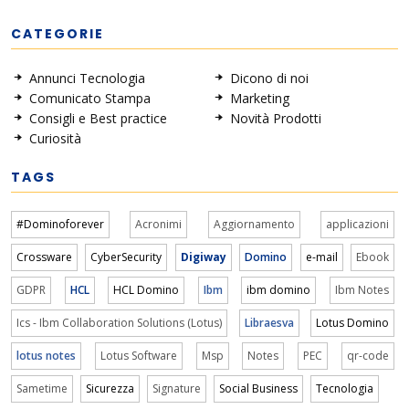
CATEGORIE
Annunci Tecnologia
Dicono di noi
Comunicato Stampa
Marketing
Consigli e Best practice
Novità Prodotti
Curiosità
TAGS
#Dominoforever
Acronimi
Aggiornamento
applicazioni
Crossware
CyberSecurity
Digiway
Domino
e-mail
Ebook
GDPR
HCL
HCL Domino
Ibm
ibm domino
Ibm Notes
Ics - Ibm Collaboration Solutions (Lotus)
Libraesva
Lotus Domino
lotus notes
Lotus Software
Msp
Notes
PEC
qr-code
Sametime
Sicurezza
Signature
Social Business
Tecnologia