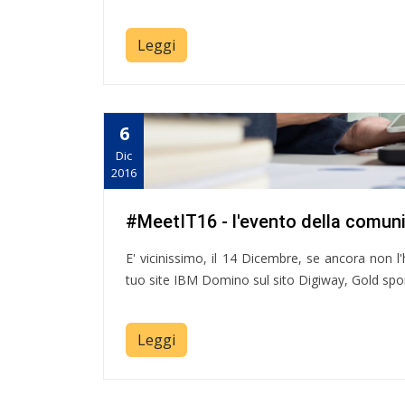
Leggi
6
Dic
2016
#MeetIT16 - l'evento della comun
E' vicinissimo, il 14 Dicembre, se ancora non l'ha
tuo site IBM Domino sul sito Digiway, Gold spon
Leggi