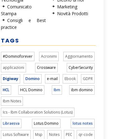
Comunicato
Marketing
Stampa
Novità Prodotti
Consigli e Best
practice
TAGS
#Dominoforever
Acronimi
Aggiornamento
applicazioni
Crossware
CyberSecurity
Digiway
Domino
e-mail
Ebook
GDPR
HCL
HCL Domino
Ibm
ibm domino
Ibm Notes
Ics - Ibm Collaboration Solutions (Lotus)
Libraesva
Lotus Domino
lotus notes
Lotus Software
Msp
Notes
PEC
qr-code