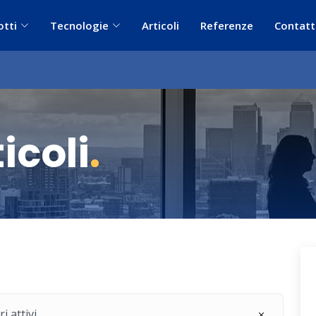
otti
Tecnologie
Articoli
Referenze
Contatt
icoli
.
i attivi.