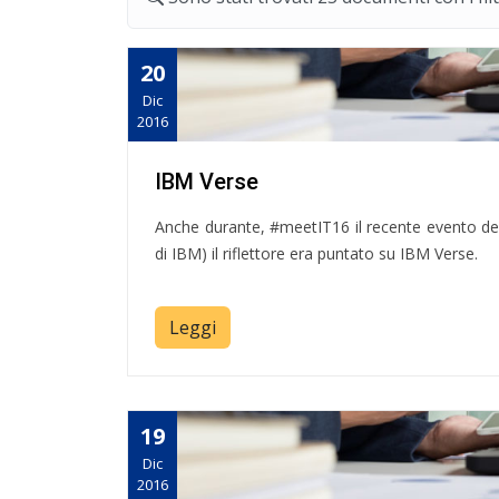
20
Dic
2016
IBM Verse
Anche durante, #meetIT16 il recente evento del
di IBM) il riflettore era puntato su IBM Verse.
Leggi
19
Dic
2016