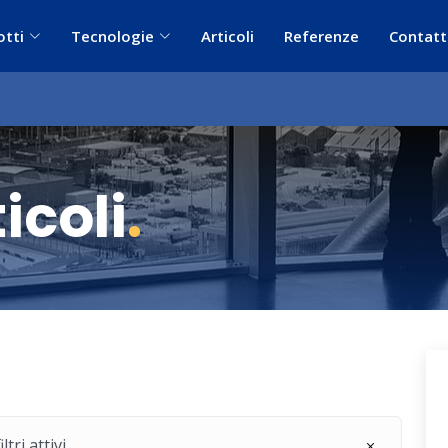
otti
Tecnologie
Articoli
Referenze
Contatt
icoli
.
ri attivi.