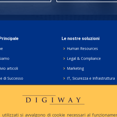
rincipale
Le nostre soluzioni
me
Human Resources
Siamo
Legal & Compliance
vio articoli
Marketing
ie di Successo
IT, Sicurezza e Infrastruttura
ie Policy
Servizi professionali HCL Do
acy
Consulenza ICT e Licenze
iesta Contatto
Crea gratis il tuo QrCode
utilizzati si avvalgono di cookie necessari al funzionamento