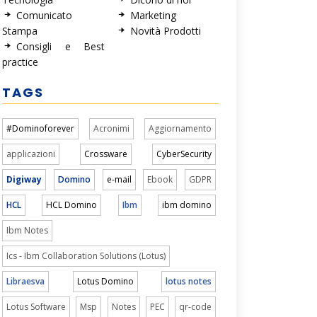
Comunicato
Marketing
Stampa
Novità Prodotti
Consigli e Best
practice
TAGS
#Dominoforever
Acronimi
Aggiornamento
applicazioni
Crossware
CyberSecurity
Digiway
Domino
e-mail
Ebook
GDPR
HCL
HCL Domino
Ibm
ibm domino
Ibm Notes
Ics - Ibm Collaboration Solutions (Lotus)
Libraesva
Lotus Domino
lotus notes
Lotus Software
Msp
Notes
PEC
qr-code