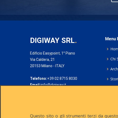
DIGIWAY SRL
.
Menu P
Ho
Edificio Easypoint, 1° Piano
Chi 
Via Caldera, 21
20153 Milano - ITALY
Archi
Telefono:
+39 02 8715 8030
Stor
Email:
info@digiway.it
Cook
Priv
Rich
Questo sito o gli strumenti terzi da questo 