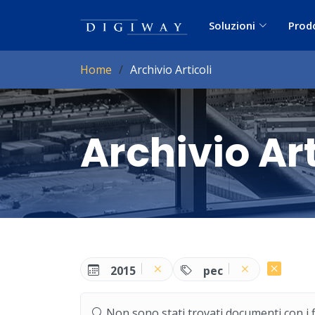
Soluzioni
Prod
Home
Archivio Articoli
Archivio Art
2015
pec
Non sono stati trovati documenti con i filt