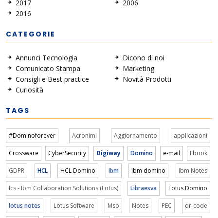
2017
2006
2016
CATEGORIE
Annunci Tecnologia
Dicono di noi
Comunicato Stampa
Marketing
Consigli e Best practice
Novità Prodotti
Curiosità
TAGS
#Dominoforever
Acronimi
Aggiornamento
applicazioni
Crossware
CyberSecurity
Digiway
Domino
e-mail
Ebook
GDPR
HCL
HCL Domino
Ibm
ibm domino
Ibm Notes
Ics - Ibm Collaboration Solutions (Lotus)
Libraesva
Lotus Domino
lotus notes
Lotus Software
Msp
Notes
PEC
qr-code