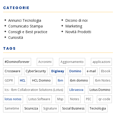
CATEGORIE
Annunci Tecnologia
Dicono di noi
Comunicato Stampa
Marketing
Consigli e Best practice
Novità Prodotti
Curiosità
TAGS
#Dominoforever
Acronimi
Aggiornamento
applicazioni
Crossware
CyberSecurity
Digiway
Domino
e-mail
Ebook
GDPR
HCL
HCL Domino
Ibm
ibm domino
Ibm Notes
Ics - Ibm Collaboration Solutions (Lotus)
Libraesva
Lotus Domino
lotus notes
Lotus Software
Msp
Notes
PEC
qr-code
Sametime
Sicurezza
Signature
Social Business
Tecnologia