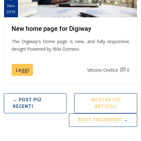
Nov
2015
New home page for Digiway
The Digiway's home page is new, and fully responsive
design! Powered by IBM Domino.
Leggi
Vittorio Orefice
0
POST PIÙ
MOSTRA PIÙ
RECENTI
ARTICOLI
POST PRECEDENTI