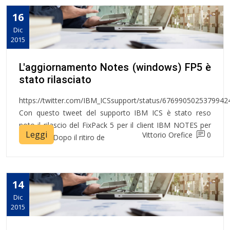
16
Dic
2015
L'aggiornamento Notes (windows) FP5 è
stato rilasciato
https://twitter.com/IBM_ICSsupport/status/6769905025379942
Con questo tweet del supporto IBM ICS è stato reso
noto il rilascio del FixPack 5 per il client IBM NOTES per
Leggi
Vittorio Orefice
0
Windows. Dopo il ritiro de
14
Dic
2015