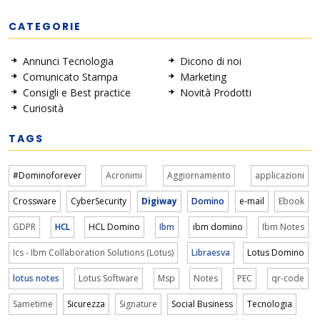
CATEGORIE
Annunci Tecnologia
Dicono di noi
Comunicato Stampa
Marketing
Consigli e Best practice
Novità Prodotti
Curiosità
TAGS
#Dominoforever
Acronimi
Aggiornamento
applicazioni
Crossware
CyberSecurity
Digiway
Domino
e-mail
Ebook
GDPR
HCL
HCL Domino
Ibm
ibm domino
Ibm Notes
Ics - Ibm Collaboration Solutions (Lotus)
Libraesva
Lotus Domino
lotus notes
Lotus Software
Msp
Notes
PEC
qr-code
Sametime
Sicurezza
Signature
Social Business
Tecnologia