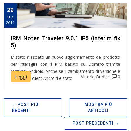
29
Lug
2014
IBM Notes Traveler 9.0.1 IF5 (interim fix
5)
E' stato rilasciato un nuovo aggiornamento del prodotto
per interagire con il PIM basato su Domino tramite
terminali Android. Anche se il cambiamento di versione è
Leggi
Vittorio Orefice
0
minimale il client Android è stato
POST PIÙ
MOSTRA PIÙ
RECENTI
ARTICOLI
POST PRECEDENTI