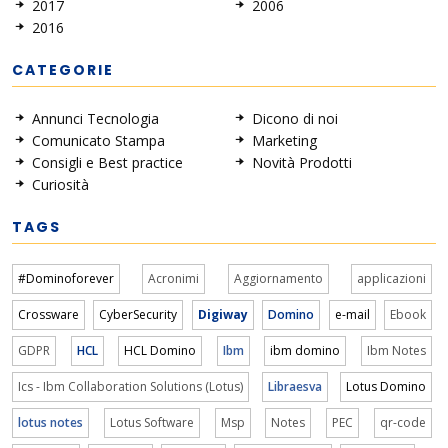
2017
2006
2016
CATEGORIE
Annunci Tecnologia
Dicono di noi
Comunicato Stampa
Marketing
Consigli e Best practice
Novità Prodotti
Curiosità
TAGS
#Dominoforever
Acronimi
Aggiornamento
applicazioni
Crossware
CyberSecurity
Digiway
Domino
e-mail
Ebook
GDPR
HCL
HCL Domino
Ibm
ibm domino
Ibm Notes
Ics - Ibm Collaboration Solutions (Lotus)
Libraesva
Lotus Domino
lotus notes
Lotus Software
Msp
Notes
PEC
qr-code