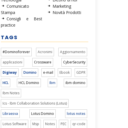
Comunicato
Marketing
Stampa
Novità Prodotti
Consigli e Best
practice
TAGS
#Dominoforever
Acronimi
Aggiornamento
applicazioni
Crossware
CyberSecurity
Digiway
Domino
e-mail
Ebook
GDPR
HCL
HCL Domino
Ibm
ibm domino
Ibm Notes
Ics - Ibm Collaboration Solutions (Lotus)
Libraesva
Lotus Domino
lotus notes
Lotus Software
Msp
Notes
PEC
qr-code