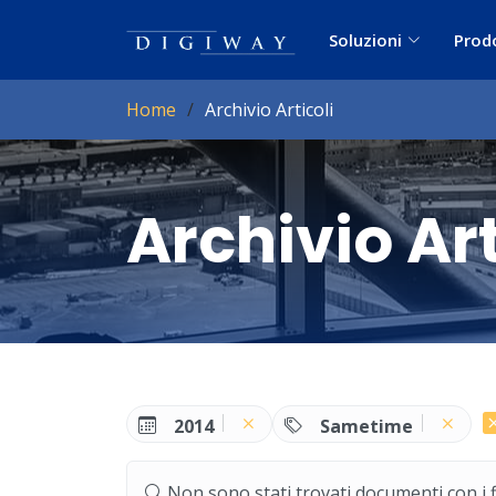
Soluzioni
Prod
Home
Archivio Articoli
Archivio Art
2014
Sametime
Non sono stati trovati documenti con i filt