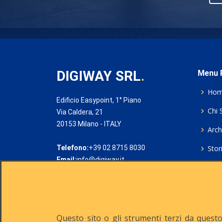
DIGIWAY SRL
.
Menu P
Ho
Edificio Easypoint, 1° Piano
Chi 
Via Caldera, 21
20153 Milano - ITALY
Archi
Telefono:
+39 02 8715 8030
Stor
Email:
info@digiway.it
Cook
Priv
Rich
Questo sito o gli strumenti terzi da questo 