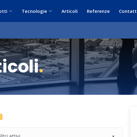
otti
Tecnologie
Articoli
Referenze
Contatt
icoli
.
ri attivi.