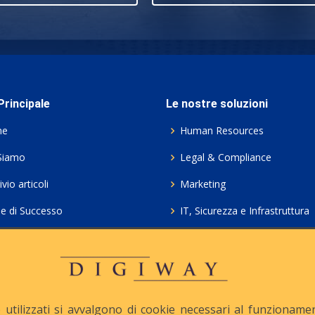
rincipale
Le nostre soluzioni
me
Human Resources
Siamo
Legal & Compliance
vio articoli
Marketing
ie di Successo
IT, Sicurezza e Infrastruttura
ie Policy
Servizi professionali HCL Do
acy
Consulenza ICT e Licenze
iesta Contatto
Crea gratis il tuo QrCode
utilizzati si avvalgono di cookie necessari al funzionamento