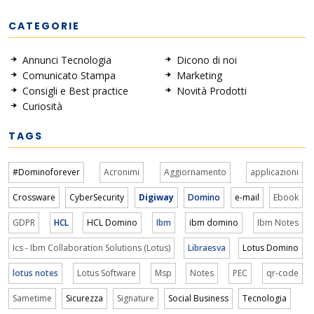
CATEGORIE
Annunci Tecnologia
Dicono di noi
Comunicato Stampa
Marketing
Consigli e Best practice
Novità Prodotti
Curiosità
TAGS
#Dominoforever
Acronimi
Aggiornamento
applicazioni
Crossware
CyberSecurity
Digiway
Domino
e-mail
Ebook
GDPR
HCL
HCL Domino
Ibm
ibm domino
Ibm Notes
Ics - Ibm Collaboration Solutions (Lotus)
Libraesva
Lotus Domino
lotus notes
Lotus Software
Msp
Notes
PEC
qr-code
Sametime
Sicurezza
Signature
Social Business
Tecnologia