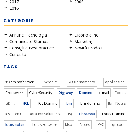
2017
2006
2016
CATEGORIE
Annunci Tecnologia
Dicono di noi
Comunicato Stampa
Marketing
Consigli e Best practice
Novità Prodotti
Curiosità
TAGS
#Dominoforever
Acronimi
Aggiornamento
applicazioni
Crossware
CyberSecurity
Digiway
Domino
e-mail
Ebook
GDPR
HCL
HCL Domino
Ibm
ibm domino
Ibm Notes
Ics - Ibm Collaboration Solutions (Lotus)
Libraesva
Lotus Domino
lotus notes
Lotus Software
Msp
Notes
PEC
qr-code