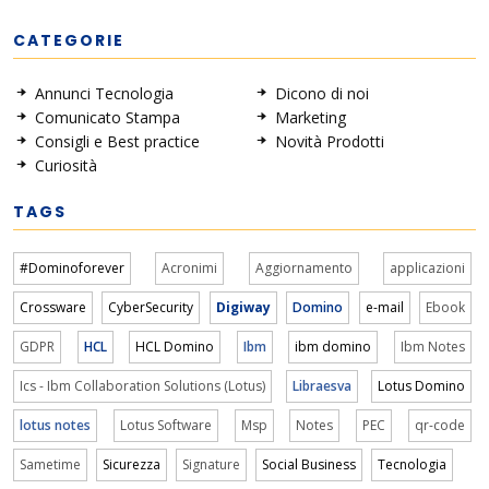
CATEGORIE
Annunci Tecnologia
Dicono di noi
Comunicato Stampa
Marketing
Consigli e Best practice
Novità Prodotti
Curiosità
TAGS
#Dominoforever
Acronimi
Aggiornamento
applicazioni
Crossware
CyberSecurity
Digiway
Domino
e-mail
Ebook
GDPR
HCL
HCL Domino
Ibm
ibm domino
Ibm Notes
Ics - Ibm Collaboration Solutions (Lotus)
Libraesva
Lotus Domino
lotus notes
Lotus Software
Msp
Notes
PEC
qr-code
Sametime
Sicurezza
Signature
Social Business
Tecnologia